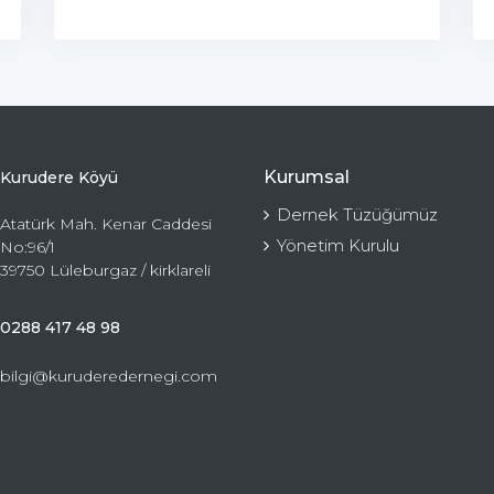
Kurumsal
Kurudere Köyü
Dernek Tüzüğümüz
Atatürk Mah. Kenar Caddesi
Yönetim Kurulu
No:96/1
39750 Lüleburgaz / kirklareli
0288 417 48 98
bilgi@kuruderedernegi.com