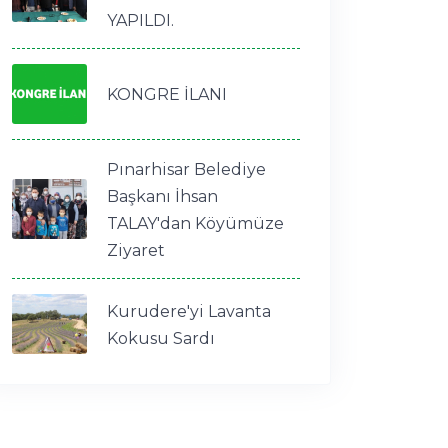
YAPILDI.
KONGRE İLANI
Pınarhisar Belediye
Başkanı İhsan
TALAY'dan Köyümüze
Ziyaret
Kurudere'yi Lavanta
Kokusu Sardı