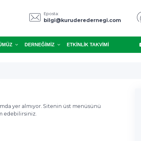
Eposta:
bilgi@kuruderedernegi.com
ÜMÜZ
DERNEĞIMIZ
ETKINLIK TAKVIMI
ımda yer almıyor. Sitenin üst menüsünü
edebilirsiniz.