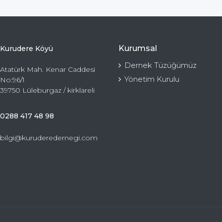
Kurumsal
Kurudere Köyü
Dernek Tüzüğümüz
Atatürk Mah. Kenar Caddesi
Yönetim Kurulu
No:96/1
39750 Lüleburgaz / kirklareli
0288 417 48 98
bilgi@kuruderedernegi.com