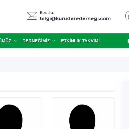
Eposta:
bilgi@kuruderedernegi.com
ÜMÜZ
DERNEĞIMIZ
ETKINLIK TAKVIMI