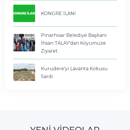
KONGRE İLANI
Pınarhisar Belediye Başkanı
İhsan TALAY'dan Köyümüze
Ziyaret
Kurudere'yi Lavanta Kokusu
Sardı
YENİ VİDEOLAR